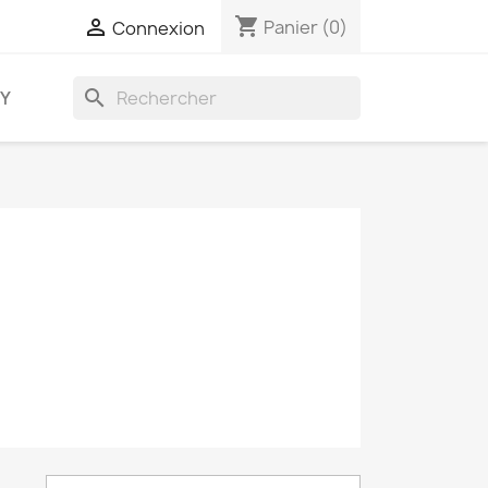
shopping_cart

Panier
(0)
Connexion
search
AY