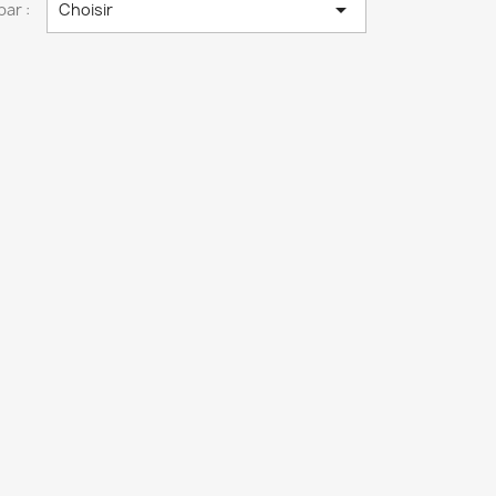

par :
Choisir