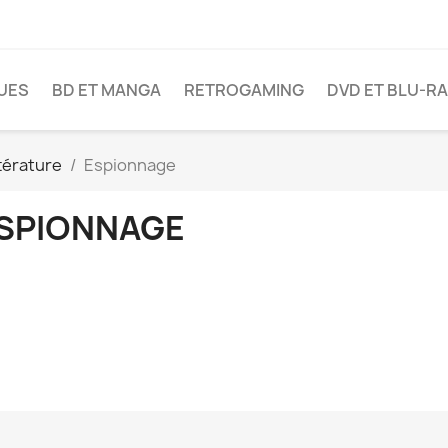
VUES
BD ET MANGA
RETROGAMING
DVD ET BLU-R
térature
Espionnage
SPIONNAGE