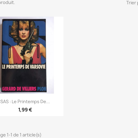
 produit.
Trier 
Aperçu rapide

SAS : Le Printemps De...
1,99 €
ge 1-1 de 1 article(s)