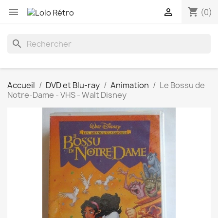
shopping_cart


(0)
search
Accueil
DVD et Blu-ray
Animation
Le Bossu de
Notre-Dame - VHS - Walt Disney