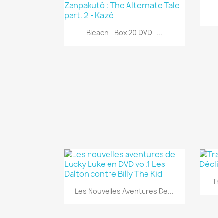
Aperçu rapide

Bleach - Box 20 DVD -...
T
Aperçu rapide

Les Nouvelles Aventures De...