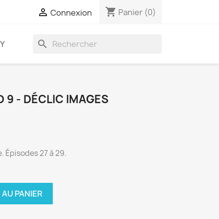
shopping_cart

Panier
(0)
Connexion
search
AY
D 9 - DÉCLIC IMAGES
. Épisodes 27 à 29.
 AU PANIER