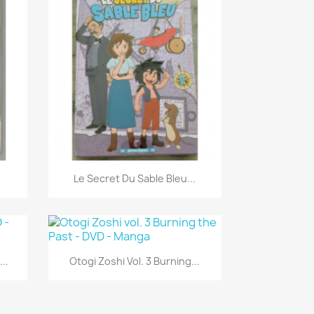
Aperçu rapide

Le Secret Du Sable Bleu...
Aperçu rapide

..
Otogi Zoshi Vol. 3 Burning...