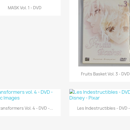
Aperçu rapide

MASK Vol. 1 - DVD
Aperçu rapide

Fruits Basket Vol. 3 - DVD
Aperçu rapide
Aperçu rapide


ransformers Vol. 4 - DVD -...
Les Indestructibles - DVD -.