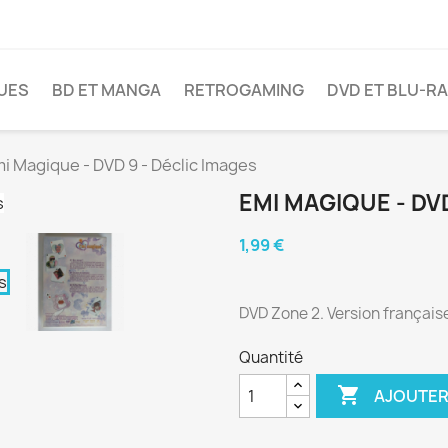
VUES
BD ET MANGA
RETROGAMING
DVD ET BLU-R
i Magique - DVD 9 - Déclic Images
EMI MAGIQUE - DV
1,99 €
DVD Zone 2. Version française
Quantité

AJOUTER