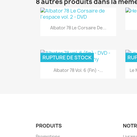
8 autres produits dans la même
Aperçu rapide

Albator 78 Le Corsaire De...
RUPTURE DE STOCK
RUP
Aperçu rapide

Albator 78 Vol. 6 (fin) -...
Le 
PRODUITS
NOTR
Promotions
Livrai