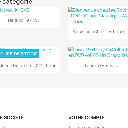
 catégorie :
Aperçu rapide

Heidi Vol. 9 - DVD
Aperçu rapide

Bienvenue Chez Les Robinso
TURE DE STOCK
Aperçu rapide
Aperçu rapide


Monde De Nemo - DVD - Pixar
Laurel & Hardy La...
E SOCIÉTÉ
VOTRE COMPTE
son
Suivi de commande