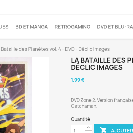
VUES
BD ET MANGA
RETROGAMING
DVD ET BLU-R
 Bataille des Planètes vol. 4 - DVD - Déclic Images
LA BATAILLE DES P
DÉCLIC IMAGES
1,99 €
DVD Zone 2. Version français
Gatchaman.
Quantité

AJOUTER