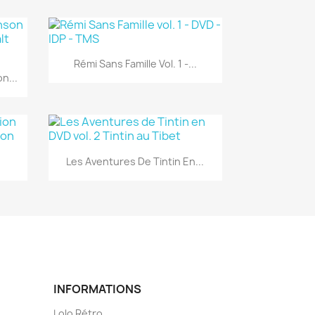
Aperçu rapide

Rémi Sans Famille Vol. 1 -...
n...
Aperçu rapide

Les Aventures De Tintin En...
INFORMATIONS
Lolo Rétro