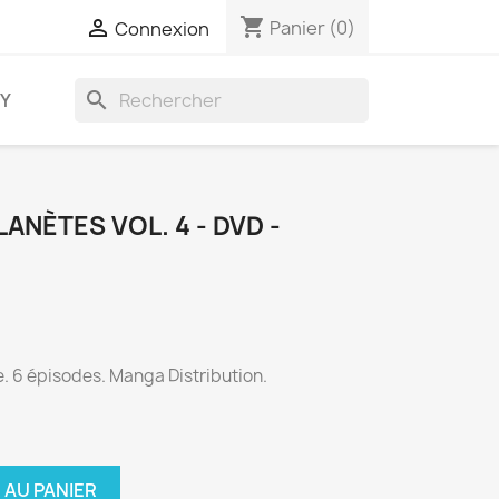
shopping_cart

Panier
(0)
Connexion
search
AY
LANÈTES VOL. 4 - DVD -
e. 6 épisodes. Manga Distribution.
 AU PANIER