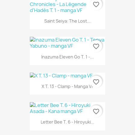
favorite_border
Saint Seiya: The Lost...
favorite_border
Inazuma Eleven Go T. 1 -...
favorite_border
X T. 13 - Clamp - Manga VF
favorite_border
Letter Bee T. 6 - Hiroyuki...