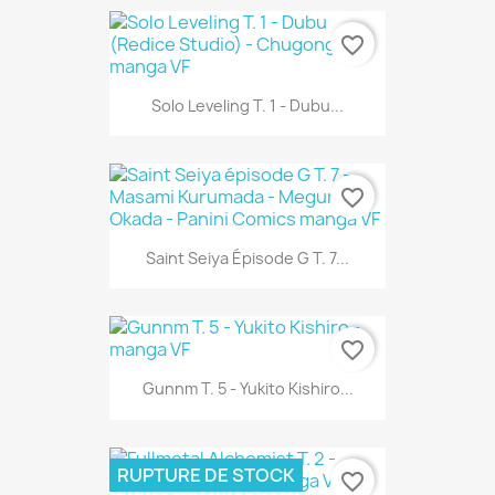
favorite_border
Solo Leveling T. 1 - Dubu...
favorite_border
Saint Seiya Épisode G T. 7...
favorite_border
Gunnm T. 5 - Yukito Kishiro...
RUPTURE DE STOCK
favorite_border