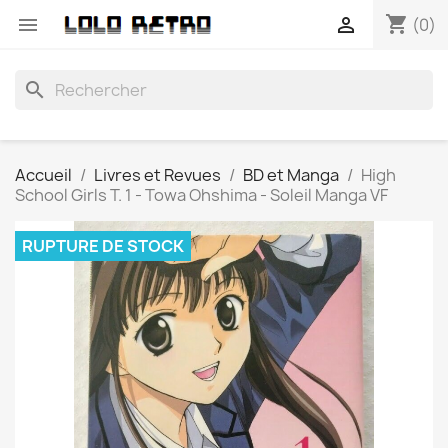
shopping_cart


(0)
search
Accueil
Livres et Revues
BD et Manga
High
School Girls T. 1 - Towa Ohshima - Soleil Manga VF
RUPTURE DE STOCK