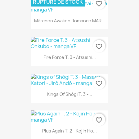
RUPTURE DE STOCK
favorite_border
Märchen Awaken Romance MAR...
favorite_border
Fire Force T. 3 - Atsushi...
favorite_border
Kings Of Shôgi T. 3 -...
favorite_border
Plus Again T. 2 - Kojin Ho...