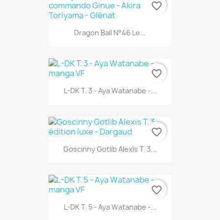
favorite_border
Dragon Ball N°46 Le...
favorite_border
L-DK T. 3 - Aya Watanabe -...
favorite_border
Goscinny Gotlib Alexis T. 3...
favorite_border
L-DK T. 5 - Aya Watanabe -...