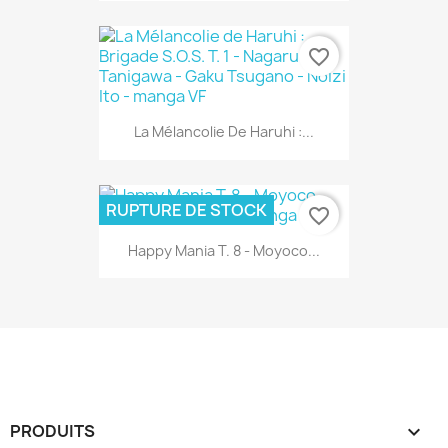
favorite_border
La Mélancolie De Haruhi :...
RUPTURE DE STOCK
favorite_border
Happy Mania T. 8 - Moyoco...
PRODUITS
