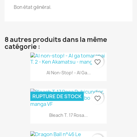
Bon état général.
8 autres produits dans la même
catégorie :
favorite_border
AI Non-Stop! - AI Ga...
RUPTURE DE STOCK
favorite_border
Bleach T. 17 Rosa...