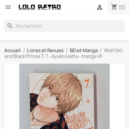
shopping_cart


(0)
search
Accueil
Livres et Revues
BD et Manga
Wolf Girl
and Black Prince T. 7 - Ayuko Hatta - manga VF