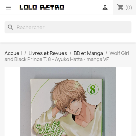
shopping_cart


(0)
search
Accueil
Livres et Revues
BD et Manga
Wolf Girl
and Black Prince T. 8 - Ayuko Hatta - manga VF