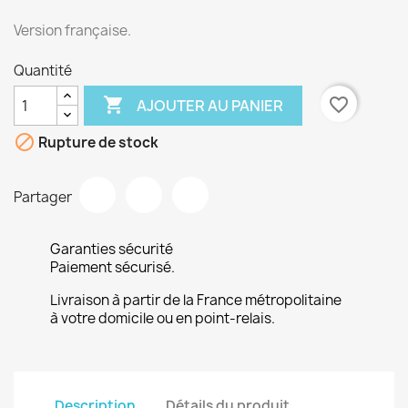
Version française.
Quantité

favorite_border
AJOUTER AU PANIER

Rupture de stock
Partager
Garanties sécurité
Paiement sécurisé.
Livraison à partir de la France métropolitaine
à votre domicile ou en point-relais.
Description
Détails du produit