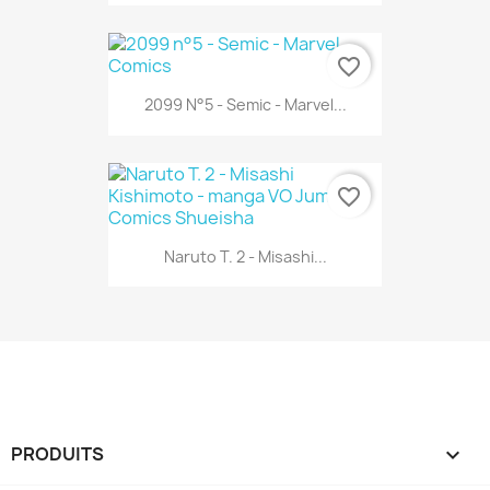
favorite_border
2099 N°5 - Semic - Marvel...
favorite_border
Naruto T. 2 - Misashi...
PRODUITS
