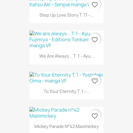
favorite_border
Step Up Love Story T. 11 -...
favorite_border
We Are Always... T. 1 - Ayu...
favorite_border
To Your Eternity T. 1 -...
favorite_border
Mickey Parade N°42 Maximickey