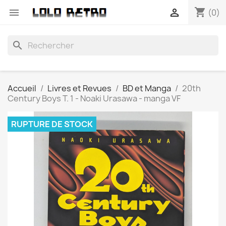
shopping_cart


(0)
search
Accueil
Livres et Revues
BD et Manga
20th
Century Boys T. 1 - Noaki Urasawa - manga VF
RUPTURE DE STOCK