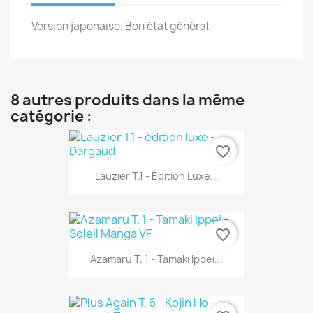
Version japonaise. Bon état général.
8 autres produits dans la même
catégorie :
favorite_border
Lauzier T.1 - Édition Luxe...
favorite_border
Azamaru T. 1 - Tamaki Ippei...