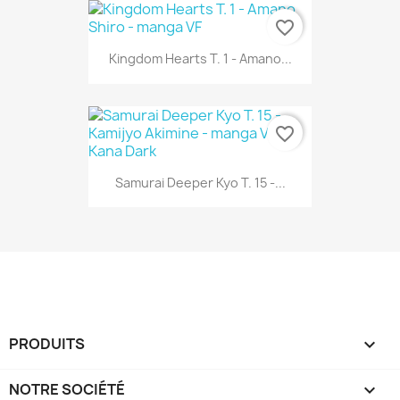
favorite_border
Kingdom Hearts T. 1 - Amano...
favorite_border
Samurai Deeper Kyo T. 15 -...
PRODUITS

NOTRE SOCIÉTÉ
