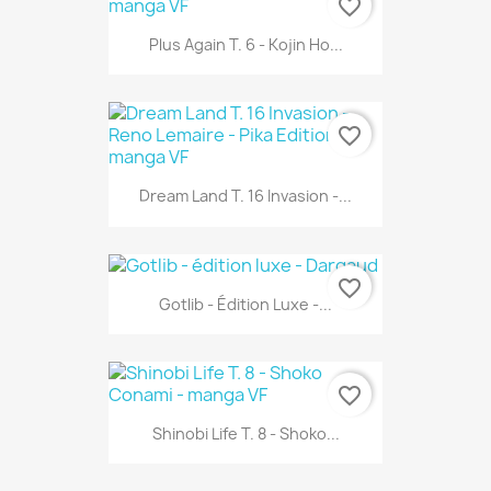
favorite_border
Plus Again T. 6 - Kojin Ho...
favorite_border
Dream Land T. 16 Invasion -...
favorite_border
Gotlib - Édition Luxe -...
favorite_border
Shinobi Life T. 8 - Shoko...