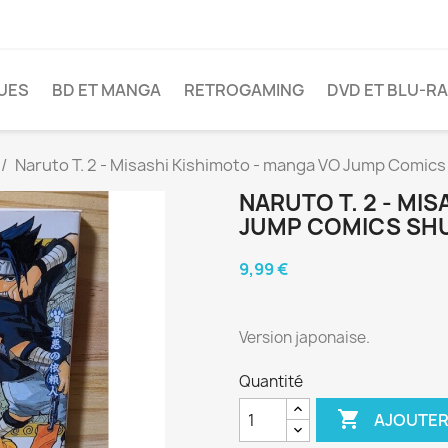
VUES
BD ET MANGA
RETROGAMING
DVD ET BLU-R
Naruto T. 2 - Misashi Kishimoto - manga VO Jump Comic
NARUTO T. 2 - MI
JUMP COMICS SH
9,99 €
Version japonaise.
Quantité

AJOUTER