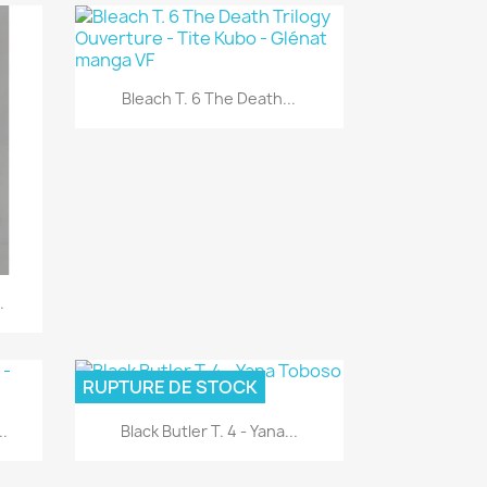
Aperçu rapide

Bleach T. 6 The Death...
.
RUPTURE DE STOCK
Aperçu rapide

..
Black Butler T. 4 - Yana...