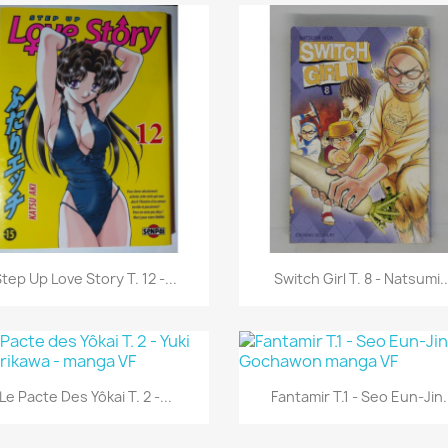
Aperçu rapide
Aperçu rapide


tep Up Love Story T. 12 -...
Switch Girl T. 8 - Natsumi..
Aperçu rapide
Aperçu rapide


Le Pacte Des Yôkai T. 2 -...
Fantamir T.1 - Seo Eun-Jin.