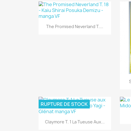
Aperçu rapide

The Promised Neverland T....
S
RUPTURE DE STOCK
Aperçu rapide

Claymore T. 1 La Tueuse Aux...