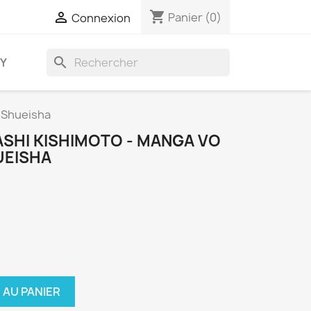
shopping_cart

Panier
(0)
Connexion
search
AY
s Shueisha
SASHI KISHIMOTO - MANGA VO
UEISHA
 AU PANIER