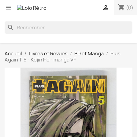
shopping_cart


(0)
search
Accueil
Livres et Revues
BD et Manga
Plus
Again T. 5 - Kojin Ho - manga VF