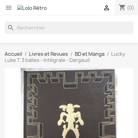
shopping_cart


(0)
search
Accueil
Livres et Revues
BD et Manga
Lucky
Luke T. 3 balles - Intégrale - Dargaud