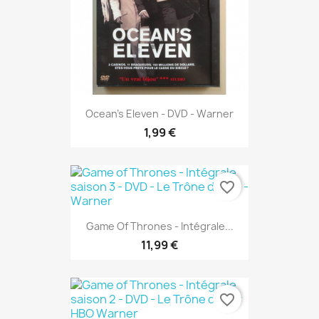
Ocean's Eleven - DVD - Warner
1,99 €
favorite_border
Game Of Thrones - Intégrale...
11,99 €
favorite_border