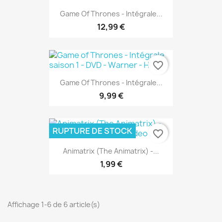
Game Of Thrones - Intégrale...
12,99 €
favorite_border
Game Of Thrones - Intégrale...
9,99 €
RUPTURE DE STOCK
favorite_border
Animatrix (The Animatrix) -...
1,99 €
Affichage 1-6 de 6 article(s)