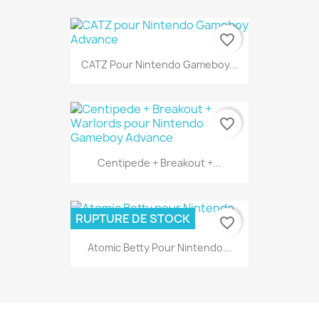
favorite_border
CATZ Pour Nintendo Gameboy...
favorite_border
Centipede + Breakout +...
RUPTURE DE STOCK
favorite_border
Atomic Betty Pour Nintendo...