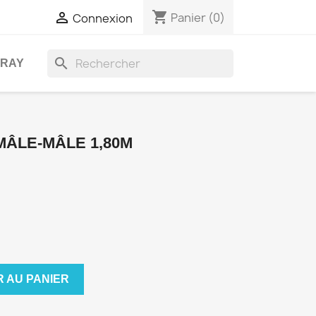
shopping_cart

Panier
(0)
Connexion
search
-RAY
MÂLE-MÂLE 1,80M
 AU PANIER