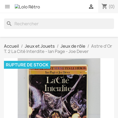
shopping_cart


(0)
search
Accueil
Jeux et Jouets
Jeux de rôle
Astre d'Or
T. 2 La Cité Interdite - Ian Page - Joe Dever
RUPTURE DE STOCK