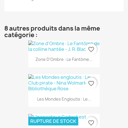
8 autres produits dans la même
catégorie :
favorite_border
Zone D'Ombre : Le Fantôme...
favorite_border
Les Mondes Engloutis : Le...
RUPTURE DE STOCK
favorite_border