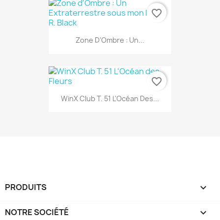
favorite_border
Zone D'Ombre : Un...
favorite_border
WinX Club T. 51 L'Océan Des...
PRODUITS

NOTRE SOCIÉTÉ
