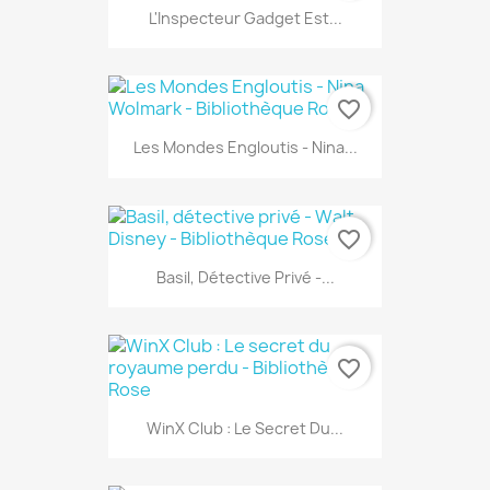
L'Inspecteur Gadget Est...
favorite_border
Les Mondes Engloutis - Nina...
favorite_border
Basil, Détective Privé -...
favorite_border
WinX Club : Le Secret Du...