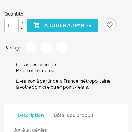
Quantité

favorite_border
AJOUTER AU PANIER
Partager
Garanties sécurité
Paiement sécurisé.
Livraison à partir de la France métropolitaine
à votre domicile ou en point-relais.
Description
Détails du produit
Bon état général.