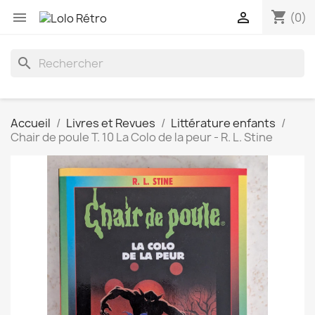
shopping_cart


(0)
search
Accueil
Livres et Revues
Littérature enfants
Chair de poule T. 10 La Colo de la peur - R. L. Stine