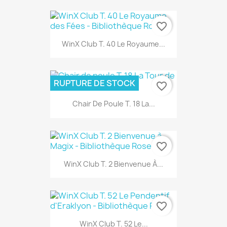
favorite_border
WinX Club T. 40 Le Royaume...
RUPTURE DE STOCK
favorite_border
Chair De Poule T. 18 La...
favorite_border
WinX Club T. 2 Bienvenue À...
favorite_border
WinX Club T. 52 Le...