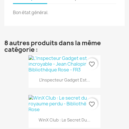
Bon état général.
8 autres produits dans la même
catégorie :
favorite_border
L'Inspecteur Gadget Est...
favorite_border
WinX Club : Le Secret Du...