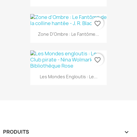
favorite_border
Zone D'Ombre : Le Fantôme...
favorite_border
Les Mondes Engloutis : Le...
PRODUITS
