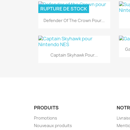
RUPTURE DE STOCK
Aperçu rapide

Defender Of The Crown Pour...
Ga
Aperçu rapide

Captain Skyhawk Pour...
PRODUITS
NOTR
Promotions
Livrai
Nouveaux produits
Mentio