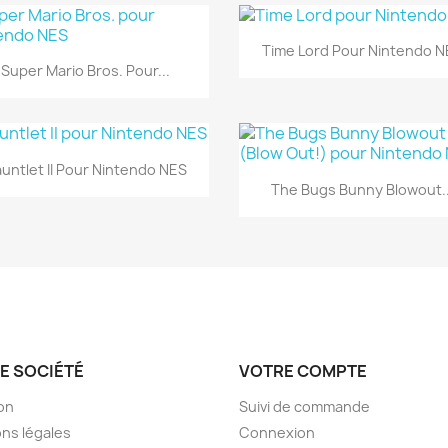
Aperçu rapide

Time Lord Pour Nintendo 
Aperçu rapide

Super Mario Bros. Pour...
Aperçu rapide

untlet II Pour Nintendo NES
Aperçu rapide

The Bugs Bunny Blowout..
E SOCIÉTÉ
VOTRE COMPTE
son
Suivi de commande
ns légales
Connexion