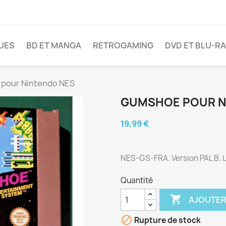
VUES
BD ET MANGA
RETROGAMING
DVD ET BLU-R
pour Nintendo NES
GUMSHOE POUR N
19,99 €
NES-GS-FRA. Version PAL B. L
Quantité

AJOUTER

Rupture de stock