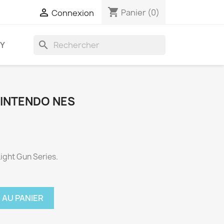
shopping_cart

Panier
(0)
Connexion
search
AY
INTENDO NES
ight Gun Series.
 AU PANIER