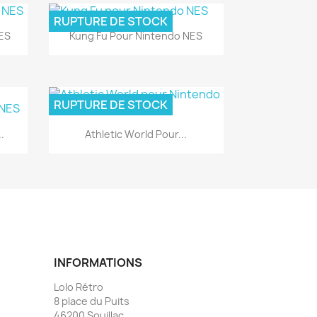
RUPTURE DE STOCK
Aperçu rapide

NES
Kung Fu Pour Nintendo NES
RUPTURE DE STOCK
Aperçu rapide

.
Athletic World Pour...
INFORMATIONS
Lolo Rétro
8 place du Puits
46200 Souillac