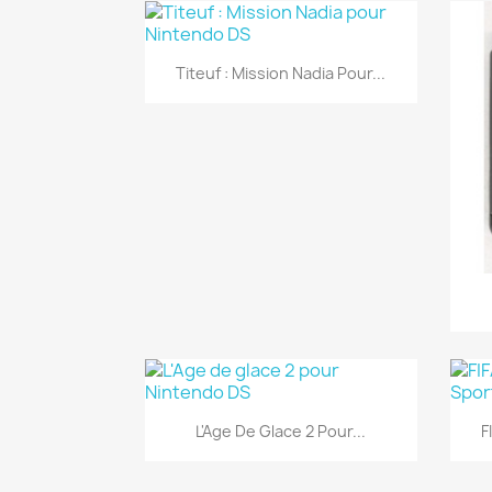
Aperçu rapide

Titeuf : Mission Nadia Pour...
Aperçu rapide

L'Age De Glace 2 Pour...
F