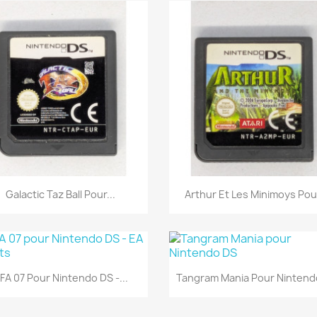
Aperçu rapide
Aperçu rapide


Galactic Taz Ball Pour...
Arthur Et Les Minimoys Pour
Aperçu rapide
Aperçu rapide


IFA 07 Pour Nintendo DS -...
Tangram Mania Pour Nintend