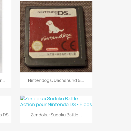
Aperçu rapide

...
Nintendogs: Dachshund &...
Aperçu rapide

o DS
Zendoku: Sudoku Battle...