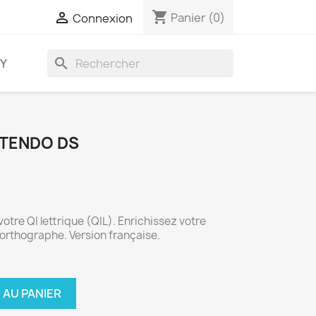
shopping_cart

Panier
(0)
Connexion
search
AY
NTENDO DS
otre QI lettrique (QIL). Enrichissez votre
 orthographe. Version française.
 AU PANIER