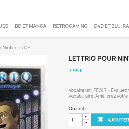
VUES
BD ET MANGA
RETROGAMING
DVD ET BLU-R
ur Nintendo DS
LETTRIQ POUR NI
7,99 €
Vocabelum. PEGI 7+. Evaluez v
vocabulaire. Améliorez votre
Quantité

AJOUTER