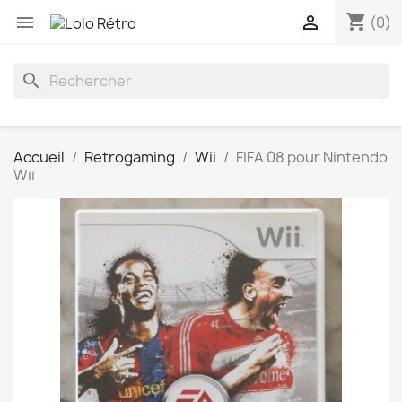
shopping_cart


(0)
search
Accueil
Retrogaming
Wii
FIFA 08 pour Nintendo
Wii