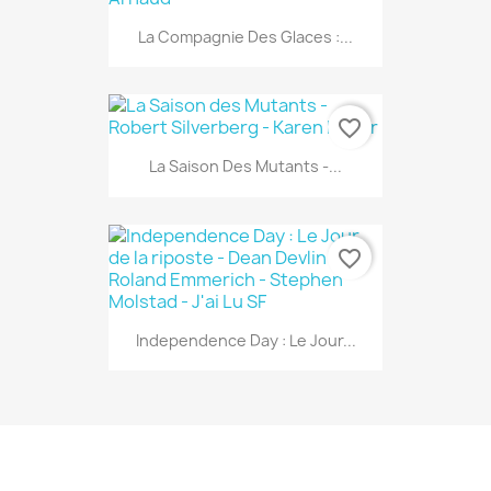
La Compagnie Des Glaces :...
favorite_border
La Saison Des Mutants -...
favorite_border
Independence Day : Le Jour...