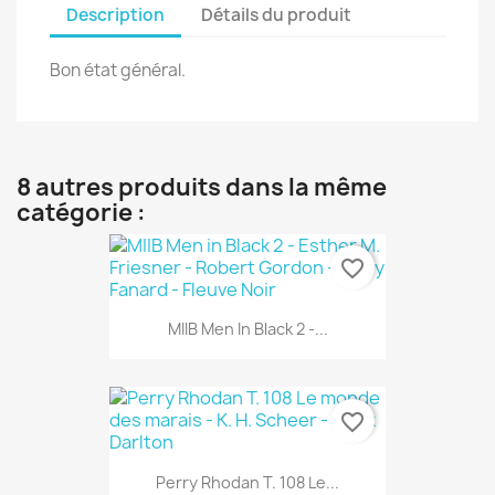
Description
Détails du produit
Bon état général.
8 autres produits dans la même
catégorie :
favorite_border
MIIB Men In Black 2 -...
favorite_border
Perry Rhodan T. 108 Le...