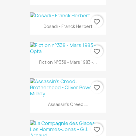
favorite_border
Dosadi - Franck Herbert
favorite_border
Fiction N°338 - Mars 1983 -...
favorite_border
Assassin's Creed:...
favorite_border