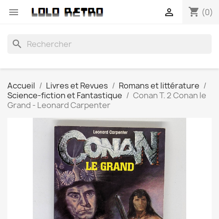
shopping_cart


(0)
search
Accueil
Livres et Revues
Romans et littérature
Science-fiction et Fantastique
Conan T. 2 Conan le
Grand - Leonard Carpenter