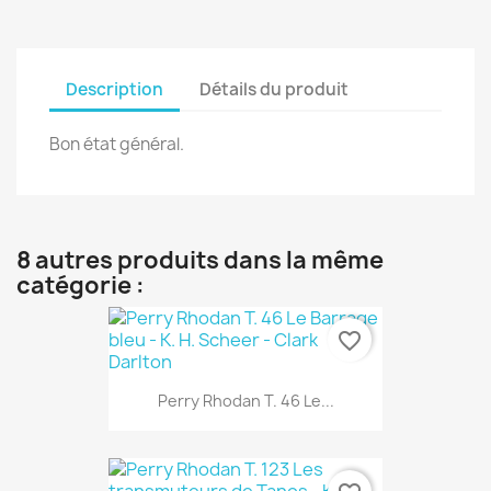
Description
Détails du produit
Bon état général.
8 autres produits dans la même
catégorie :
favorite_border
Perry Rhodan T. 46 Le...