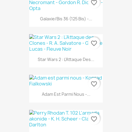
favorite_border
Galaxie/bis 36 (125 Bis) -...
favorite_border
Star Wars 2 : L'Attaque Des...
favorite_border
Adam Est Parmi Nous -...
favorite_border