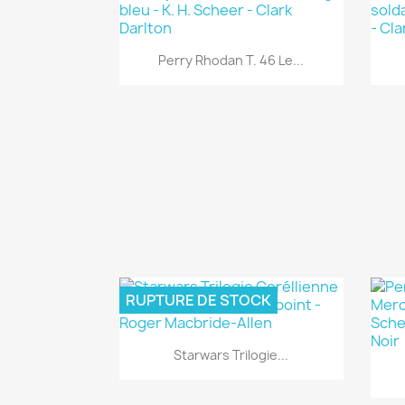
Aperçu rapide

Perry Rhodan T. 46 Le...
RUPTURE DE STOCK
Aperçu rapide

Starwars Trilogie...