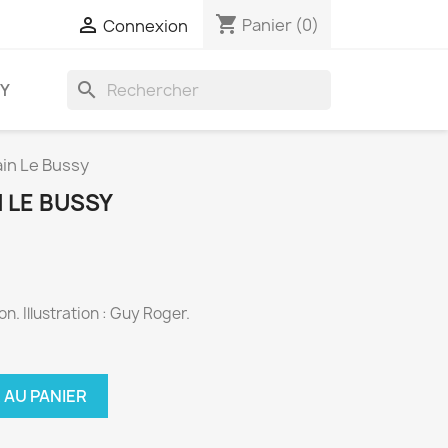
shopping_cart

Panier
(0)
Connexion
search
AY
lain Le Bussy
N LE BUSSY
n. Illustration : Guy Roger.
 AU PANIER