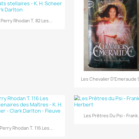
Aperçu rapide

Perry Rhodan T. 82 Les...
Aperçu rapide

Les Chevalier D'Emeraude 9
Aperçu rapide

Les Prêtres Du Psi - Frank.
Aperçu rapide

Perry Rhodan T. 116 Les...