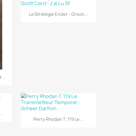
Aperçu rapide

La Stratégie Ender - Orson...
...
..
Aperçu rapide

Perry Rhodan T. 119 Le...