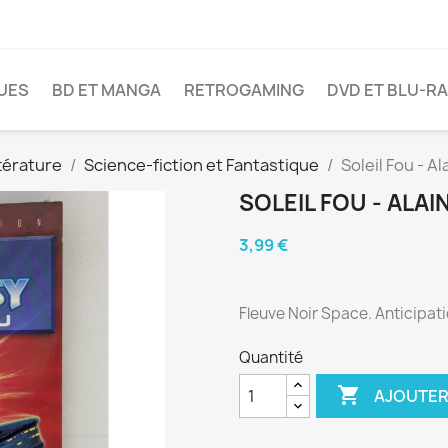
VUES
BD ET MANGA
RETROGAMING
DVD ET BLU-R
térature
Science-fiction et Fantastique
Soleil Fou - A
SOLEIL FOU - ALAI
3,99 €
Fleuve Noir Space. Anticipatio
Quantité

AJOUTER