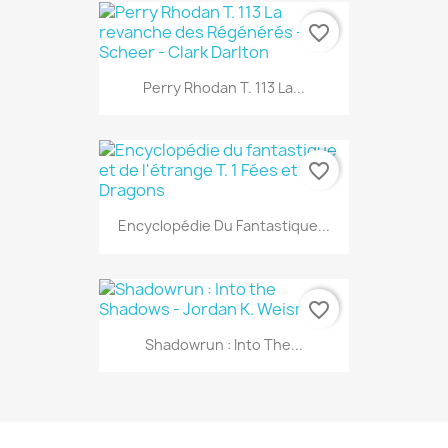
favorite_border
Perry Rhodan T. 113 La...
favorite_border
Encyclopédie Du Fantastique...
favorite_border
Shadowrun : Into The...