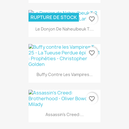
RUPTURE DE STOCK
favorite_border
Le Donjon De Naheulbeuk T....
favorite_border
Buffy Contre Les Vampires...
favorite_border
Assassin's Creed:...