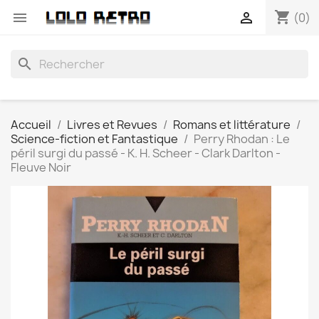
shopping_cart


(0)
search
Accueil
Livres et Revues
Romans et littérature
Science-fiction et Fantastique
Perry Rhodan : Le
péril surgi du passé - K. H. Scheer - Clark Darlton -
Fleuve Noir