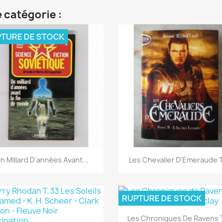
 catégorie :
TURE DE STOCK
Aperçu rapide
Aperçu rapide


n Millard D'années Avant...
Les Chevalier D'Emeraude T.
RUPTURE DE STOCK
Aperçu rapide

Les Chroniques De Ravens T.