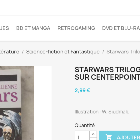
VUES
BD ET MANGA
RETROGAMING
DVD ET BLU-R
térature
Science-fiction et Fantastique
Starwars Trilo
STARWARS TRILOG
SUR CENTERPOINT
2,99 €
Illustration : W. Siudmak.
Quantité

AJOUTER