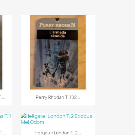
Aperçu rapide

...
Perry Rhodan T. 102...
Aperçu rapide

...
Hellgate: London T. 2...