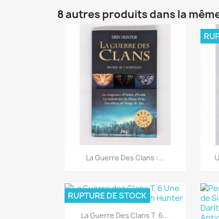
8 autres produits dans la même
RUP
Aperçu rapide

La Guerre Des Clans :...
U
RUPTURE DE STOCK
Aperçu rapide

La Guerre Des Clans T. 6...