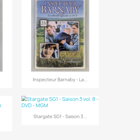
Aperçu rapide

.
Inspecteur Barnaby - La...
Aperçu rapide

Stargate SG1 - Saison 3...
.