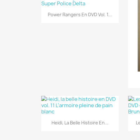
Aperçu rapide

Power Rangers En DVD Vol. 1...
Aperçu rapide

Heidi, La Belle Histoire En...
L