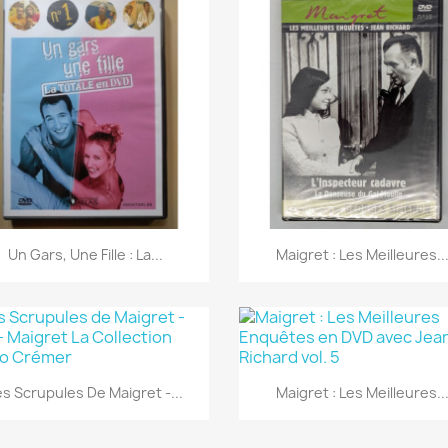
Aperçu rapide
Aperçu rapide


Un Gars, Une Fille : La...
Maigret : Les Meilleures..
Aperçu rapide
Aperçu rapide


es Scrupules De Maigret -...
Maigret : Les Meilleures..