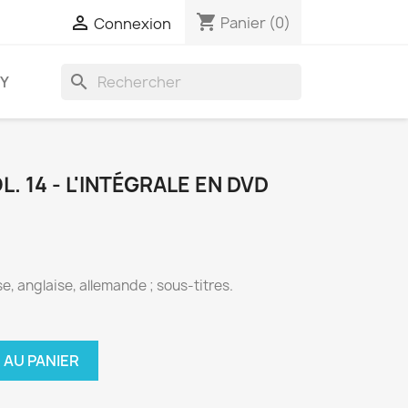
shopping_cart

Panier
(0)
Connexion
search
AY
. 14 - L'INTÉGRALE EN DVD
e, anglaise, allemande ; sous-titres.
 AU PANIER