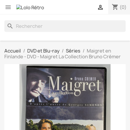
shopping_cart


(0)
search
Accueil
DVD et Blu-ray
Séries
Maigret en
Finlande - DVD - Maigret La Collection Bruno Crémer