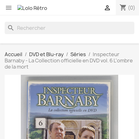
shopping_cart


(0)
search
Accueil
DVD et Blu-ray
Séries
Inspecteur
Barnaby - La Collection officielle en DVD vol. 6 L'ombre
de la mort