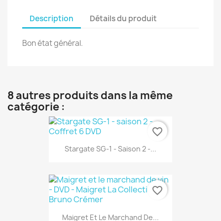
Description
Détails du produit
Bon état général.
8 autres produits dans la même
catégorie :
favorite_border
Stargate SG-1 - Saison 2 -...
favorite_border
Maigret Et Le Marchand De...