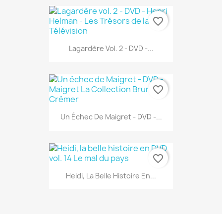
favorite_border
Lagardère Vol. 2 - DVD -...
favorite_border
Un Échec De Maigret - DVD -...
favorite_border
Heidi, La Belle Histoire En...