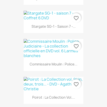
favorite_border
Stargate SG-1 - Saison 7 -...
favorite_border
Commissaire Moulin : Police...
favorite_border
Poirot : La Collection Vol....