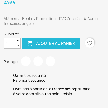
2,99 €
All3media. Bentley Productions. DVD Zone 2 et 4. Audio :
française, anglais.
Quantité

favorite_border
AJOUTER AU PANIER
Partager
Garanties sécurité
Paiement sécurisé.
Livraison à partir de la France métropolitaine
à votre domicile ou en point-relais.