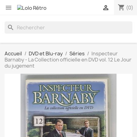
shopping_cart


(0)
search
Accueil
DVD et Blu-ray
Séries
Inspecteur
Barnaby - La Collection officielle en DVD vol. 12 Le Jour
du jugement