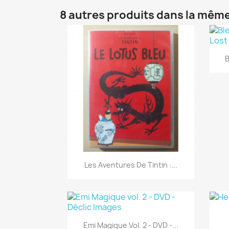
8 autres produits dans la même
B
Aperçu rapide

Les Aventures De Tintin :...
Aperçu rapide

Emi Magique Vol. 2 - DVD -...