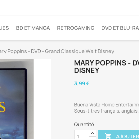
VUES
BD ET MANGA
RETROGAMING
DVD ET BLU-R
ry Poppins - DVD - Grand Classique Walt Disney
MARY POPPINS - D
DISNEY
3,99 €
Buena Vista Home Entertainme
Sous-titres français, anglais.
Quantité

AJOUTER