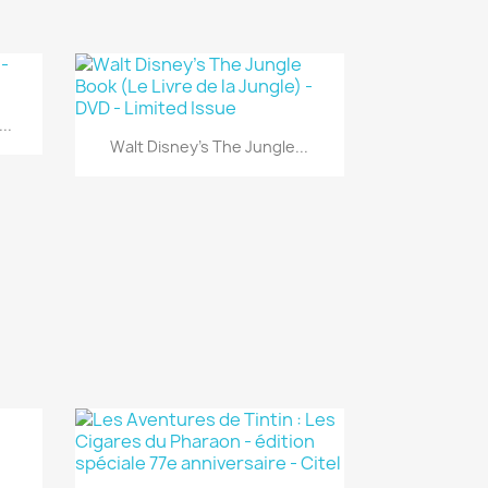
..
Aperçu rapide

Walt Disney's The Jungle...