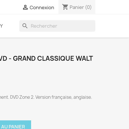
shopping_cart

Panier
(0)
Connexion
search
AY
VD - GRAND CLASSIQUE WALT
nt. DVD Zone 2. Version française, anglaise.
 AU PANIER