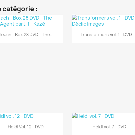
 catégorie :
Aperçu rapide
Aperçu rapide


leach - Box 28 DVD - The...
Transformers Vol. 1 - DVD -.
Aperçu rapide
Aperçu rapide


Heidi Vol. 12 - DVD
Heidi Vol. 7 - DVD