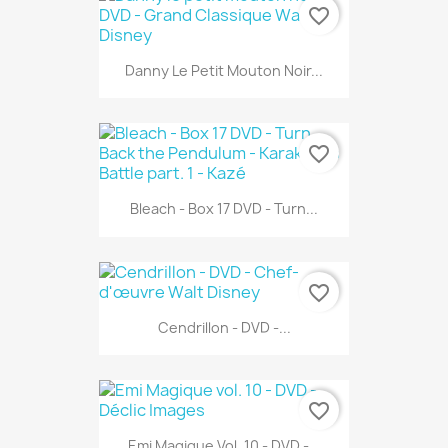
favorite_border
Danny Le Petit Mouton Noir...
favorite_border
Bleach - Box 17 DVD - Turn...
favorite_border
Cendrillon - DVD -...
favorite_border
Emi Magique Vol. 10 - DVD -...