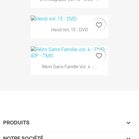
favorite_border
Heidi Vol. 13 - DVD
favorite_border
Rémi Sans Famille Vol. 4 -...
PRODUITS

NOTRE SOCIÉTÉ
