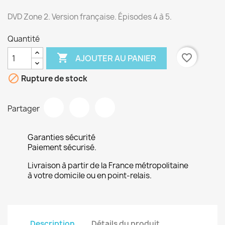
DVD Zone 2. Version française. Épisodes 4 à 5.
Quantité

favorite_border
AJOUTER AU PANIER

Rupture de stock
Partager
Garanties sécurité
Paiement sécurisé.
Livraison à partir de la France métropolitaine
à votre domicile ou en point-relais.
Description
Détails du produit