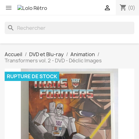
shopping_cart


(0)
search
Accueil
DVD et Blu-ray
Animation
Transformers vol. 2 - DVD - Déclic Images
RUPTURE DE STOCK