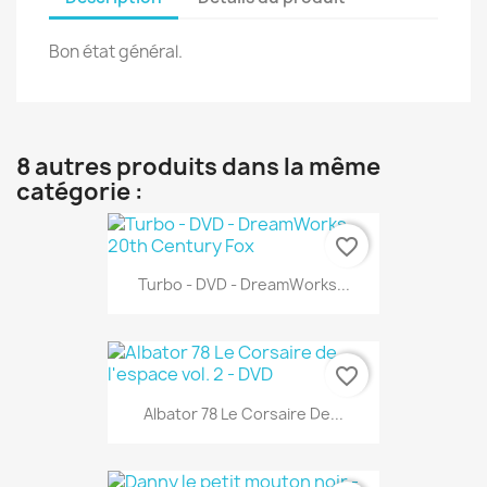
Bon état général.
8 autres produits dans la même
catégorie :
favorite_border
Turbo - DVD - DreamWorks...
favorite_border
Albator 78 Le Corsaire De...