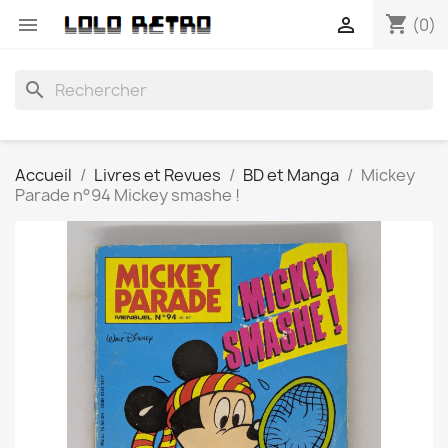
shopping_cart


(0)
search
Accueil
Livres et Revues
BD et Manga
Mickey
Parade n°94 Mickey smashe !