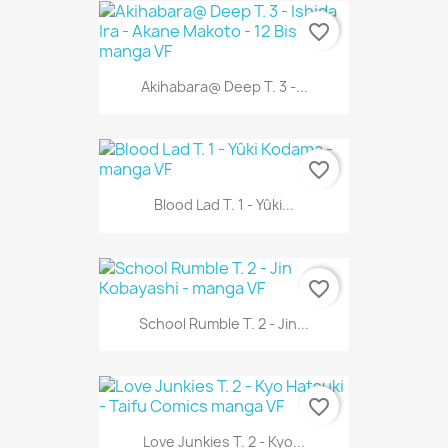
favorite_border
Akihabara@ Deep T. 3 -...
favorite_border
Blood Lad T. 1 - Yûki...
favorite_border
School Rumble T. 2 - Jin...
favorite_border
Love Junkies T. 2 - Kyo...