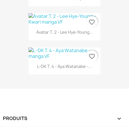
favorite_border
Avatar T. 2 - Lee Hye-Young...
favorite_border
L-DK T. 4 - Aya Watanabe -...
PRODUITS
