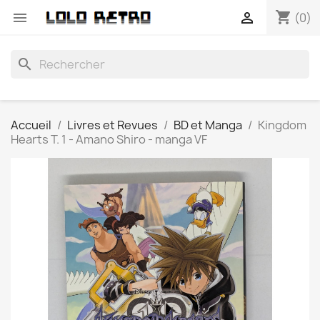
shopping_cart


(0)
search
Accueil
Livres et Revues
BD et Manga
Kingdom
Hearts T. 1 - Amano Shiro - manga VF