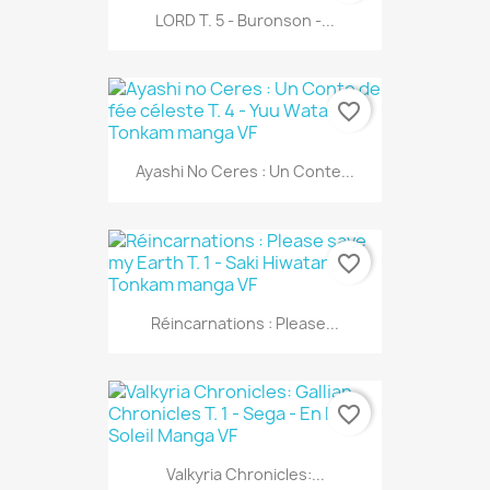
LORD T. 5 - Buronson -...
favorite_border
Ayashi No Ceres : Un Conte...
favorite_border
Réincarnations : Please...
favorite_border
Valkyria Chronicles:...