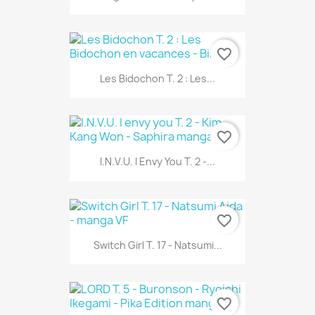
favorite_border
Les Bidochon T. 2 : Les...
favorite_border
I.N.V.U. I Envy You T. 2 -...
favorite_border
Switch Girl T. 17 - Natsumi...
favorite_border