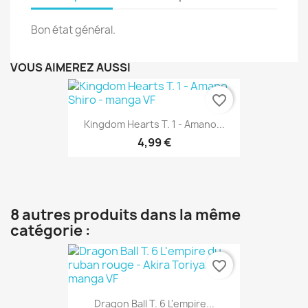
Bon état général.
VOUS AIMEREZ AUSSI
favorite_border
Kingdom Hearts T. 1 - Amano...
4,99 €
8 autres produits dans la même
catégorie :
favorite_border
Dragon Ball T. 6 L'empire...