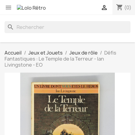
shopping_cart


(0)
search
Accueil
Jeux et Jouets
Jeux de rôle
Défis
Fantastiques : Le Temple de la Terreur - Ian
Livingstone - EO