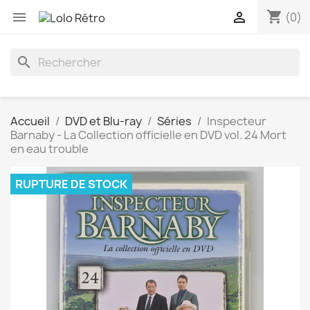
shopping_cart


(0)
search
Accueil
DVD et Blu-ray
Séries
Inspecteur
Barnaby - La Collection officielle en DVD vol. 24 Mort
en eau trouble
RUPTURE DE STOCK